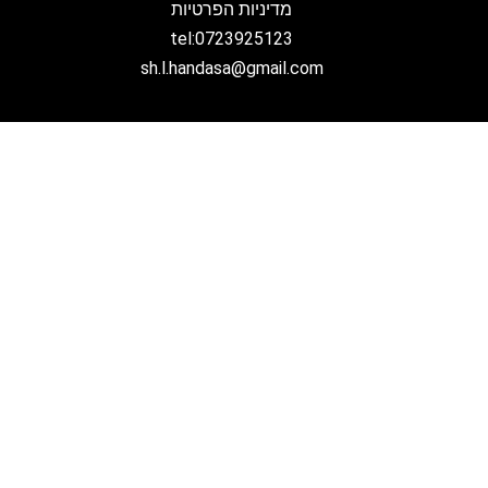
מדיניות הפרטיות
tel:0723925123
sh.l.handasa@gmail.com
דף הבית
אודות
פרויקטים
מאמרים
בדק בית
חוות דעת הנדסית
פיקוח בניה וניהול פרויקטים
ליקויי בניה
צרו קשר
בדיקת דירה לפני קניה: מה העין הרגילה מפספסת?