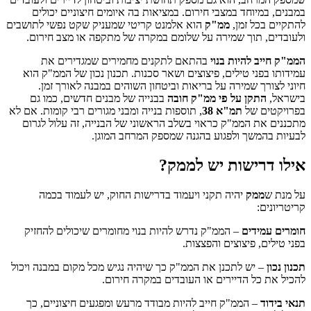
במבנים, במיוחד במצבי חירום. במציאות בה איומים חיצוניים יכולים
להתקיים בכל זמן,
ממ"ק
הוא אלמנט קריטי שמעניק שקט נפשי לתושבים
ולעובדים, תוך שמירה על שלומם במקרה של מתקפה או מצב חירום.
הממ"ק חייב להיות בנוי
בהתאם לתקנים מחמירים שמגדירים את
עמידותו בפני טילים, פיצוצים ושאר סכנות. תכנון נכון של הממ"ק הוא
חיוני לצורך שמירה על בריאות וביטחון השוהים במבנה לאורך זמן.
בישראל,
התקן על פי ממ"ק חובה
בבנייה של מבנים חדשים, כמו גם
בפרויקטים של
תמ"א 38
, תוספות בנייה ומבני מגורים רבי קומות. אם לא
מתכננים את הממ"ק כראוי בשלב הראשוני של הבנייה, זה עלול לגרום
לבעיות בהמשך ולפגוע בהגנה שמספק המרחב המוגן.
אילו דרישות יש לממק?
על מנת ש
ממק
יהיה תקני ויעמוד בדרישות החוק, יש לעמוד בכמה
קריטריונים:
חומרים עמידים
– הממ"ק נדרש להיות בנוי מחומרים שיכולים להחזיק
בפני טילים, פיצוצים והפצצות.
תכנון נכון
– יש לתכנן את הממ"ק כך שיהיה נגיש מכל מקום במבנה ויכול
להכיל את כל הדיירים או העובדים במקרה חירום.
תנאי בידוד
– הממ"ק חייב להיות מבודד מרעש ומפגעים חיצוניים, כך