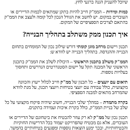
שיוכל להעניק הגנה ברגעי לחץ.
כמות ומידות
– הממ"ק חייב להיות בתקן שמתאים לכמות הדיירים או
העובדים במקום. יש לחשב את הגודל הנכון לכל קומה ולעצב את הממ"ק
בהתאם לצרכים הספציפיים של המקום.
איך תכנון ממק משתלב בתהליך הבנייה?
תכנון ויישום
מרחב מוגן קומתי
דורש שילוב נכון של המומחים בתחום
הבנייה וההנדסה. בתהליך הבנייה יש לוודא ש:
הממ"ק משולב בתכנון הראשוני
– היכולת לשלב את הממ"ק בתכנון
הראשוני של המבנה תקל על יישום הסטנדרטים הנדרשים ותחסוך
בעלויות נוספות.
תיאום עם יועצים
– כל תכנון של
ממ"ק
חייב לכלול ייעוץ והכוונה
מקצועית, כולל עבודה עם יועצי בטיחות ויועצי תכנון, על מנת לוודא
שהמרחב מתאים למבנה הספציפי.
בקרה מתמדת
– במהלך שלבי הבנייה, חשוב שיהיה פיקוח מקצועי על כל
שלב של בניית הממ"ק, כולל בקרת איכות ועמידה בתקנים.
תכנון נכון של
ממ"ק
לא רק עוזר להבטיח את ביטחונם של הדיירים או
העובדים, אלא גם מבטיח שהפרויקט יעמוד בכל הדרישות החוקיות
והבטיחותיות, ובכך ימנע הוצאות נוספות ומפגעים בטיחותיים בהמשך.