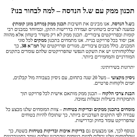
תכנון ממק עם ש.ל הנדסה – למה לבחור בנו?
ב
ש.ל הנדסה
, אנו מבינים את חשיבות
תכנון ממק (מרחב מוגן קומתי)
כמענה לצרכים ביטחוניים ועמידה בדרישות התקן, ובמיוחד במבנים רבי
קומות ובפרויקטים ציבוריים. תכנון ממק לא רק משדר ביטחון אלא מהווה
אבן יסוד בכל פרויקט בנייה. אנו מתמחים בתכנון
ממקים
לכל סוגי
המבנים, כולל מבנים ציבוריים, מגורים ופרויקטים של
תמ"א 38
, כך
שללקוחותינו יש את השקט הנפשי שהפרויקטים שלהם עומדים בתקנים
המודרניים והמחמירים ביותר.
יתרונות בשירותינו:
ניסיון מקצועי
– מעל 20 שנה בתחום, עם ניסיון בעבודה מול קבלנים,
יזמים ולקוחות פרטיים.
הבנת צרכי הלקוח
– תכנון ממק מותאם אישית לכל פרויקט תוך
התמקדות ביעילות ובעלות נמוכה.
מומחים בתכנון ממקים ובדיקות בטיחות
– צוות המומחים שלנו מבצע כל
עבודה לפי התקנים העדכניים ביותר, כך שתוכלו להיות בטוחים
שהפרויקט עומד בחוק ובדרישות.
בנוסף לכך, אנו מבצעים גם
בדיקות איכות ובדיקות בטיחות
בשטח, כך
שהלקוחות שלנו יכולים להיות בטוחים שהתכנון שלהם עומד בסטנדרטים