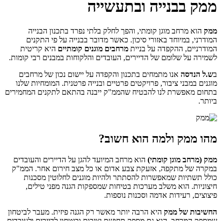
ממק בבנייה ובתעשייה
ממק
הוא מרחב מוגן קומתי, והפך לחלק בלתי נפרד בתכנון הבנייה
המודרני, במיוחד באזורי סיכון. כאשר מדובר בבנייה על פי התקנים
המודרניים, ההקפדה על בניית
מרחבים מוגנים קומתיים
היא קריטית
לשמירה על שלומם של הדיירים, העובדים והלקוחות במבנים רבי קומות.
ב
ש.ל הנדסה
אנו מתמחים בתכנון והקפדה על יישום נכון של מרחבים
מוגנים במבני ציבור, פרויקטים פרטיים ובנייה פרטנית. המומחיות שלנו
בתחום מאפשרת לנו להבטיח שהממ"ק ייבנה בהתאם לתקנים המחמירים
ביותר.
מהו ממק ולמה הוא חשוב?
ממק (מרחב מוגן קומתי)
הוא מרחב המיועד להגן על הדיירים והעובדים
במקרה של מתקפה, אזעקת צבע אדום או כל מצב חירום אחר. הממ"ק
כולל תשתיות שמאפשרות להסתתר ולהיות מוגנים לחלוטין מסכנות
חיצוניות. הוא משלב מערכות בטיחות שמספקות הגנה מפני טילים,
פיצוצים, רעידות אדמה וסכנות נוספות.
החשיבות של ממק
היא הרבה יותר מאשר רק הגנה פיזית. מעבר לביטחון
שמספק המרחב, הוא גם מספק תחושת יציבות וביטחון לדיירים ולעובדים