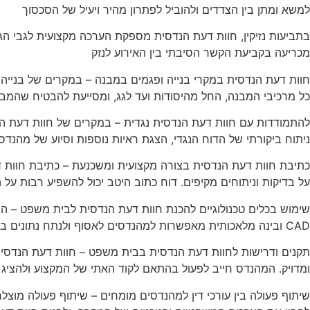
למשא ומתן בין הצדדים ולהוביל לפתרון מהיר ויעיל של הסכסוך
בתביעות נזיקין, חוות דעת הנדסית מספקת הערכה מקצועית לגבי הג
מכריעה בקביעת הקשר הסיבתי בין האירוע לנזק
חוות דעת הנדסית במקרי בנייה ופגמים במבנה – במקרים של בנייה 
כל מרכיבי המבנה, החל מהיסודות ועד לגג, ומסייעת להבטיח שהמבנ
להתמודדות עם חוות דעת הנדסית נגדית – במקרים של חוות דעת ה
ניתוח ביקורתי של הדוח הנגדי, הצגת ראיות נוספות וסיוע של מה
כתיבת חוות דעת הנדסית בצורה מקצועית ומשכנעת – כתיבת חוות דע
על בדיקות וניתוחים מקיפים. דוח כתוב היטב יכול להשפיע רבות ע
שימוש בכלים טכנולוגיים להכנת חוות דעת הנדסית לבית משפט – השי
CAD ובינה מלאכותית מאפשרות למהנדסים לאסוף ולנתח נתונים בצורה מדויקת, ולספק דוחות מקצועיים המבוססים על ממצאים מדעיים
תקנים ודרישות לחוות דעת הנדסית בבית משפט – חוות דעת הנדסית
ומדויק. המהנדס חייב לפעול בהתאם לקוד האתי של המקצוע ולהציג 
שיתוף פעולה בין עורכי דין למהנדסים מומחים – שיתוף פעולה מוצלח