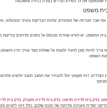
דעת שמספקת את כל המידע הנדרש בצורה ברורה ומשכנעת
בית משפט
את שכר הטרחה של המהנדס, עלויות הבדיקות והציוד הטכנולוגי, והו
בית המשפט. יש לוודא שהדוח מבוסס על נתונים מדויקים ובדיקות מ
ריך להיות מוכן להעיד ולענות על שאלות מצד עורכי הדין והשופט
לטת השופט
הצדדים. דוח מקצועי יכול להבהיר את המצב הטכני ולהציע פתרו
סכסוך
פט
,
בדק בית לדירה חדשה
,
בדק בית לדירה מקבלן
,
בדק בית לדי
יקה יסודית והערכה מדויקת של הנכס שלכם, כולל זיהוי ליקויים והמל