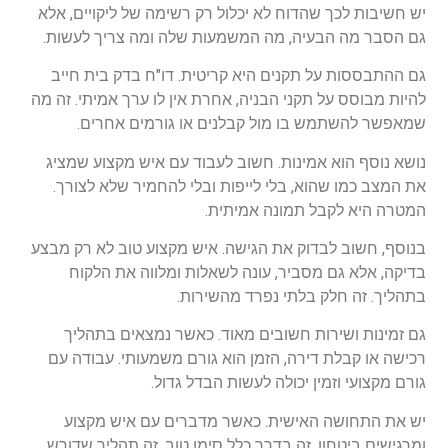
יש חשיבות לכך שהדוח לא יכלול רק רשימה של ליקויים, אלא
גם הסבר מה הבעיה, מה המשמעות שלה ומה צריך לעשות.
גם ההתבססות על תקנים היא קריטית. דו"ח בדק בית חייב
להיות מבוסס על תקני הבניה, אחרת אין לו ערך אמיתי. זה מה
שמאפשר להשתמש בו מול קבלנים או גורמים אחרים.
נושא נוסף הוא אמינות. חשוב לעבוד עם איש מקצוע שמציג
את המצב כמו שהוא, בלי לייפות ובלי להחמיר שלא לצורך.
המטרה היא לקבל תמונה אמיתית.
בנוסף, חשוב לבדוק את הגישה. איש מקצוע טוב לא רק מבצע
בדיקה, אלא גם מסביר, עונה לשאלות ומלווה את הלקוח
בתהליך. זה חלק בלתי נפרד מהשירות.
גם זמינות ושירות חשובים מאוד. כאשר נמצאים בתהליך
רכישה או קבלת דירה, הזמן הוא גורם משמעותי. עבודה עם
גורם מקצועי וזמין יכולה לעשות הבדל גדול.
יש את התחושה האישית. כאשר מדברים עם איש מקצוע
ומרגישים ביטחון, זה בדרך כלל סימן טוב. זה תהליך שדורש