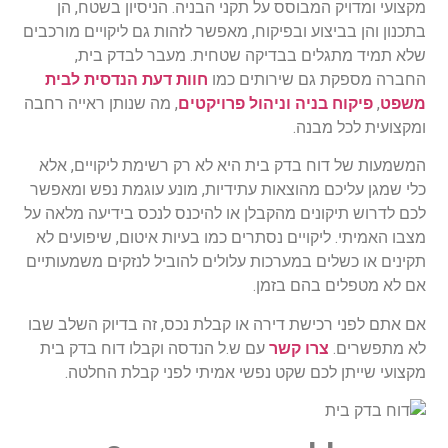
מקצועי ומדויק המבוסס על תקני הבניה. הניסיון בשטח, הן
בתכנון והן בביצוע ובפיקוח, מאפשר לזהות גם ליקויים מורכבים
שלא תמיד מתגלים בבדיקה שטחית. מעבר לבדק בית,
החברה מספקת גם שירותים כמו
חוות דעת הנדסית לבית
משפט
,
פיקוח בניה וניהול פרויקטים
, מה שנותן ראייה רחבה
ומקצועית לכל מבנה.
המשמעות של דוח בדק בית היא לא רק רשימת ליקויים, אלא
כלי שמגן עליכם מהוצאות עתידיות, מונע עוגמת נפש ומאפשר
לכם לדרוש תיקונים מהקבלן או להיכנס לנכס בידיעה מלאה על
מצבו האמיתי. ליקויים נסתרים כמו בעיות איטום, שיפועים לא
תקינים או כשלים במערכות עלולים להוביל לנזקים משמעותיים
אם לא מטפלים בהם בזמן.
אם אתם לפני רכישת דירה או קבלת נכס, זה בדיוק השלב שבו
לא מתפשרים.
צרו קשר
עם ש.ל הנדסה וקבלו דוח בדק בית
מקצועי שייתן לכם שקט נפשי אמיתי לפני קבלת החלטה.