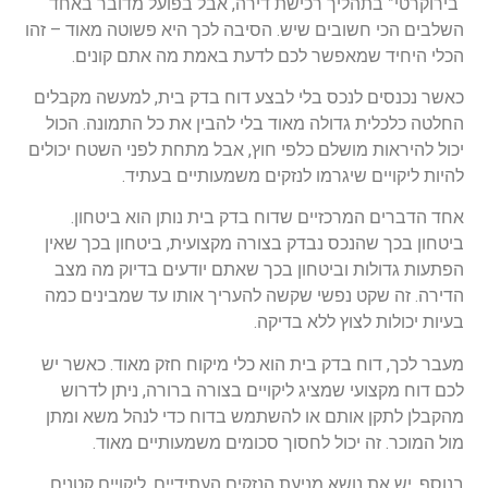
“בירוקרטי” בתהליך רכישת דירה, אבל בפועל מדובר באחד
השלבים הכי חשובים שיש. הסיבה לכך היא פשוטה מאוד – זהו
הכלי היחיד שמאפשר לכם לדעת באמת מה אתם קונים.
כאשר נכנסים לנכס בלי לבצע דוח בדק בית, למעשה מקבלים
החלטה כלכלית גדולה מאוד בלי להבין את כל התמונה. הכול
יכול להיראות מושלם כלפי חוץ, אבל מתחת לפני השטח יכולים
להיות ליקויים שיגרמו לנזקים משמעותיים בעתיד.
אחד הדברים המרכזיים שדוח בדק בית נותן הוא ביטחון.
ביטחון בכך שהנכס נבדק בצורה מקצועית, ביטחון בכך שאין
הפתעות גדולות וביטחון בכך שאתם יודעים בדיוק מה מצב
הדירה. זה שקט נפשי שקשה להעריך אותו עד שמבינים כמה
בעיות יכולות לצוץ ללא בדיקה.
מעבר לכך, דוח בדק בית הוא כלי מיקוח חזק מאוד. כאשר יש
לכם דוח מקצועי שמציג ליקויים בצורה ברורה, ניתן לדרוש
מהקבלן לתקן אותם או להשתמש בדוח כדי לנהל משא ומתן
מול המוכר. זה יכול לחסוך סכומים משמעותיים מאוד.
בנוסף, יש את נושא מניעת הנזקים העתידיים. ליקויים קטנים