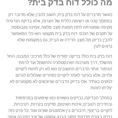
מה כולל דוח בדק בית?
כאשר מדברים על דוח בדק בית, חשוב להבין שלא מדובר רק
במסמך טכני או רשימה כללית של הערות, אלא בדיקה הנדסית
מקיפה שמטרתה לתת תמונת מצב מלאה, אמינה ומבוססת
על תקנים של הנכס. דוח בדק בית מקצועי הוא כלי המאפשר
להבין בדיוק מה מצב הדירה או הבית, גם במקומות שלא
נראים לעין.
דוח בדק בית כולל בדיקה יסודית של כלל מרכיבי המבנה, החל
מהשלד, דרך מערכות האינסטלציה והחשמל ועד לרמת
הגימור. אחד הדברים החשובים הוא לא רק לזהות ליקויים
גלויים, אלא בעיקר לאתר ליקויים נסתרים שעלולים לגרום
לנזקים בעתיד. אלו בדיוק הדברים שרוכשים לא מקצועיים לא
יצליחו לזהות.
במהלך הבדיקה, נבדקים נושאים כמו שיפועים במרפסות
ובחדרים רטובים, איכות האיטום, סדקים בקירות, רטיבויות,
ליקויים בריצוף, חיבורים בין אלמנטים שונים ועוד. כל פרט כזה
נבדק בצורה מדויקת מתוך הבנה עמוקה של איך המבנה אמור