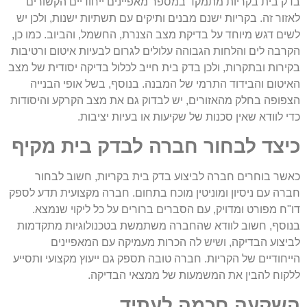
בדק בית בקריות מתמקד במספר מאפיינים ייחודיים הקשורים
לאזור זה. בקריות ישנם מבנים ותיקים עם תשתיות ישנות, ולכן יש
לשים דגש מיוחד על בדיקת מצב הצנרת, החשמל, והביוב. כמו כן,
הקרבה לים והלחות הגבוהה עלולים לגרום לבעיות איטום ורטיבות
בקירות ובתקרות, ולכן בדק בית חייב לכלול בדיקה יסודית של מצב
האיטום והבידוד התרמי של המבנה. בנוסף, בשל אופי הבנייה
הצפופה בחלק מהאזורים, יש לבדוק גם את מצב הקרקע והיסודות
כדי לוודא שאין סכנות של שקיעות או בעיות יציבות.
כיצד לבחור חברה לבדק בית מקיף
כאשר בוחרים חברה לביצוע בדק בית בקריות, חשוב לבחור
חברה עם ניסיון ומוניטין מוכח בתחום. חברה מקצועית תדע לספק
דו"ח מפורט ומדויק, עם הסברים ברורים על כל ליקוי שנמצא.
בנוסף, חשוב לוודא שהחברה משתמשת בטכנולוגיות מתקדמות
לביצוע הבדיקה, ושיש לה הכרות מעמיקה עם המאפיינים
הייחודיים של הקריות. חברה טובה תספק גם ייעוץ מקצועי ותסייע
ללקוח להבין את המשמעות של ממצאי הבדיקה.
השקעה חכמה לעתיד