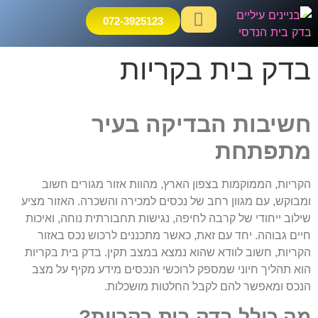
072-3925123
ליקויי בניה
חוות דעת הנדסית
פיקוח בניה וניהול פרויקטים
בדק בית בקריות
חשיבות הבדיקה בעיר
מתפתחת
הקריות, הממוקמות בצפון הארץ, מהוות אזור מגורים חשוב
ומבוקש, עם מגוון רחב של נכסים למכירה והשכרה. האזור מציע
שילוב ייחודי של קרבה לחיפה, נגישות תחבורתית נוחה, ואיכות
חיים גבוהה. יחד עם זאת, כאשר מתכננים לרכוש נכס באזור
הקריות, חשוב לוודא שהוא נמצא במצב תקין. בדק בית בקריות
הוא תהליך חיוני שמספק לרוכשי הנכסים מידע מקיף על מצב
הנכס ומאפשר להם לקבל החלטות מושכלות.
מה כולל בדק בית בקריות?